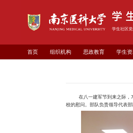
学生社区党
首页
组织机构
思政教育
学生资
在
八一建军节到来之际，
校的慰问。部队
负责领导
代表部