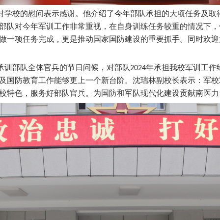
对学校的慰问表示感谢。他介绍了今年部队承担的大项任务及取
部队对今年军训工作非常重视，在自身训练任务较重的情况下，
做一项任务完成，更是推动国家国防建设的重要抓手
。同时
欢迎
承训部队全体官兵的节日问候
，
对部队
2024年承担我校军训工作
及国防教育工作能够更上一个新台阶。沈瑞林副校长表示
：
军校
校特色，服务好部队官兵。为国防和军队现代化建设贡献南医力