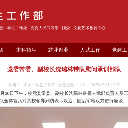
委
学生工作处
党委人民武装部
团委
文化艺术教育中心
助
本科招生
就业创业
人武工作
党建工
党委常委、副校长沈瑞林带队慰问承训部队
作者：
来源：学生工作部
浏览次数：
161
2025/07/31 20:07
7
月
30
日下午，校党委常委、副校长沈瑞林带领人武部
负责人及
队全体
官兵
对我校领导到访表示欢迎，
随后
军地双方进行座谈。