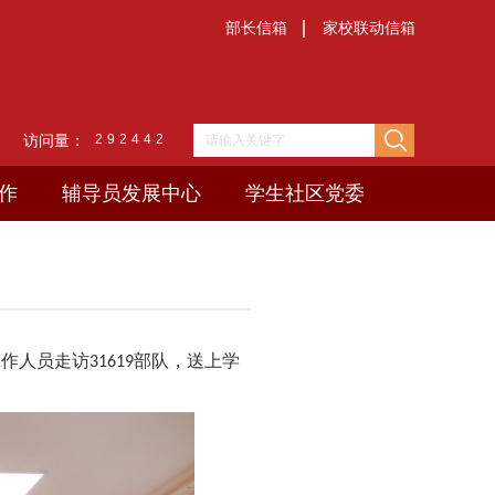
部长信箱
家校联动信箱
访问量：
2
9
2
4
4
2
作
辅导员发展中心
学生社区党委
工作人员走访
316
19
部队，送上学