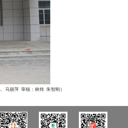
旭、马丽萍
审核：
林炜
朱智刚
）