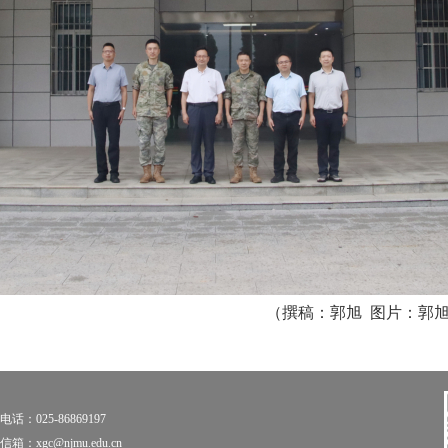
（撰稿：郭旭
图片：郭
话：025-86869197
箱：xgc@njmu.edu.cn