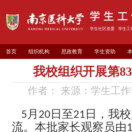
学生社区党委
学生工
首页
组织机构
思政教育
学生资助
我校组织开展第8
作者：
来源：学生工作
5月2
0
日至
2
1
日，我校
流。本批家长观察员由