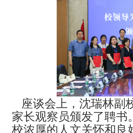
座谈会上，沈瑞林副
家长观察员颁发了聘书
校浓厚的人文关怀和良