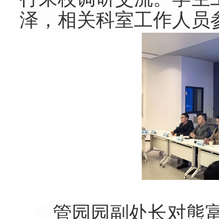
行来
校
调研交流
。
学生
泽，相关科室工作人员
管园园副处长
对熊