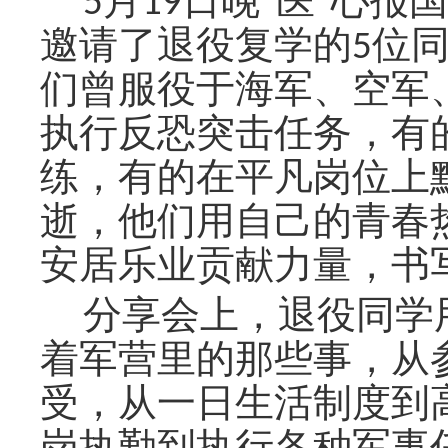
5月19日晚
“
医
”
心报国
邀请了退役复学的5位
们
曾服役于
海军、空军
执行反恐突击任务，有
练
，
有的在平凡岗位上
逝，他们用自己的青春
安居乐业贡献力量
，
书
分享会上，退役同学
着军营里的那些事，从
受，从一日生活制度到